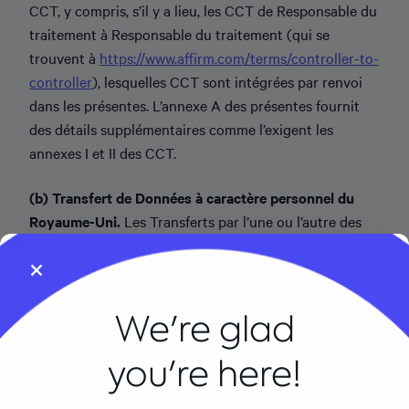
CCT, y compris, s’il y a lieu, les CCT de Responsable du
traitement à Responsable du traitement (qui se
trouvent à
https://www.affirm.com/terms/controller-to-
controller
), lesquelles CCT sont intégrées par renvoi
dans les présentes. L’annexe A des présentes fournit
des détails supplémentaires comme l’exigent les
annexes I et II des CCT.
(b) Transfert de Données à caractère personnel du
Royaume-Uni.
Les Transferts par l’une ou l’autre des
Parties de Données à caractère personnel touchant le
Royaume-Uni, soit en plus de l’EEE ou séparément,
vers un Pays visé par des restrictions seront effectués
en conformité avec le présent ATD et les CCT, y
We're glad
compris, s’il y a lieu, l’Addenda du Royaume-Uni (qui se
you're here!
trouve à international-data-transfer-addendum.pdf),
dont les modalités sont intégrées par renvoi dans les