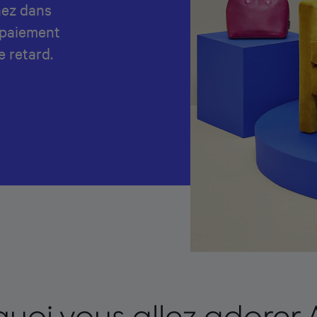
nez dans
 paiement
e retard.
uoi vous allez adorer 