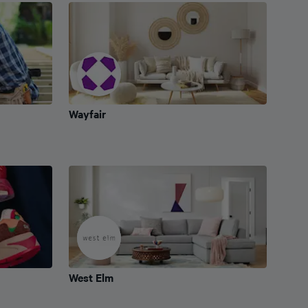
Wayfair
Wayfair
West Elm
West Elm