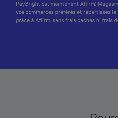
PayBright est maintenant Affirm! Magasi
vos commerces préférés et répartissez le
grâce à Affirm, sans frais cachés ni frais d
Pourq