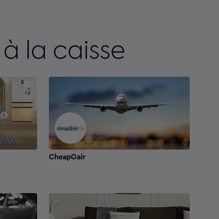
à la caisse
CheapOair
CheapOair