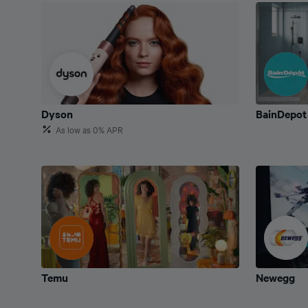
Dyson
BainDepot
Dyson
BainDepot
As low as 0% APR
Temu
Newegg
Temu
Newegg