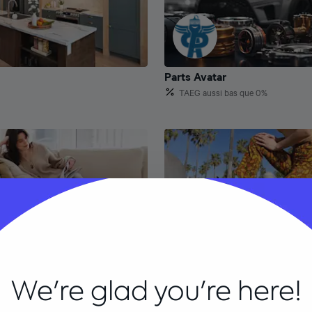
Parts Avatar
Parts Avatar
TAEG aussi bas que 0%
Browns
Browns
i bas que 0%
TAEG aussi bas que 0%
We're glad you're here!