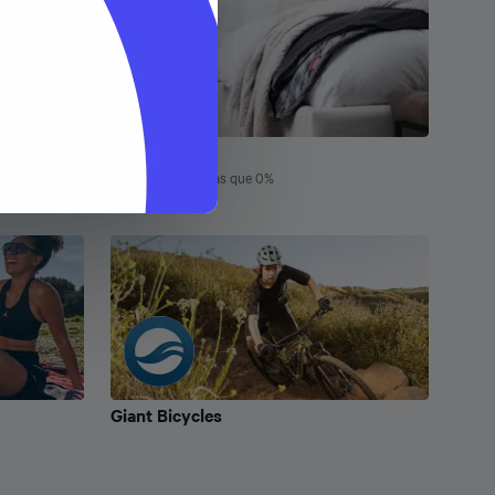
Endy
Endy
TAEG aussi bas que 0%
Giant Bicycles
Giant Bicycles