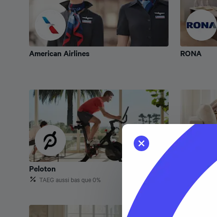
American Airlines
RONA
American Airlines
RONA
Peloton
Cozey
Peloton
Cozey
TAEG aussi bas que 0%
TAEG auss