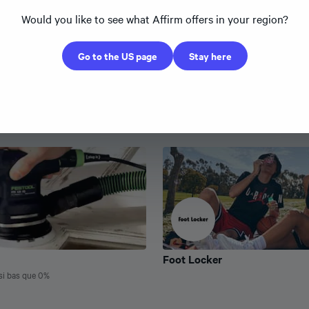
Would you like to see what Affirm offers in your region?
Go to the US page
Stay here
Secret Lab
Secret Lab
TAEG aussi bas que 0%
Foot Locker
Foot Locker
i bas que 0%