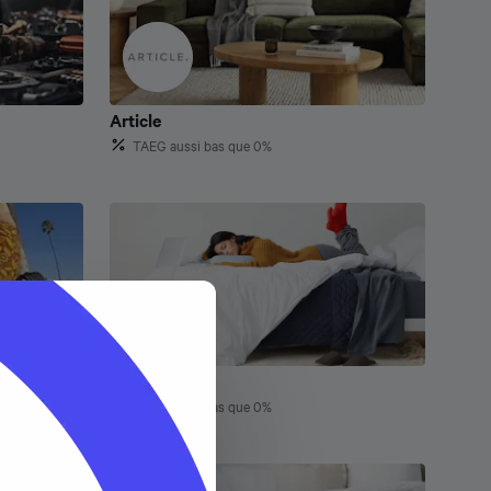
Article
Article
TAEG aussi bas que 0%
Casper
Casper
TAEG aussi bas que 0%