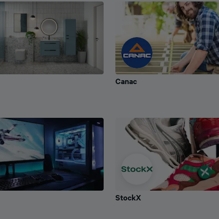
Canac
Canac
StockX
StockX